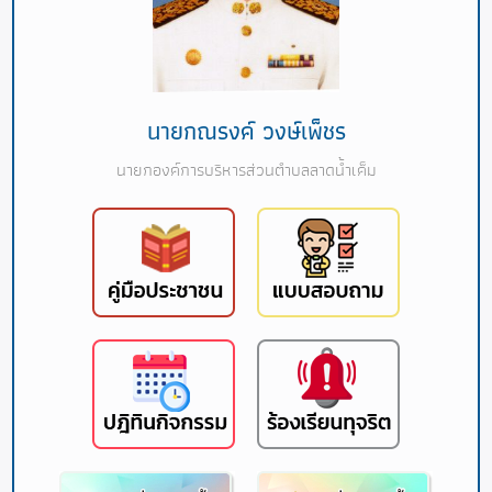
นายกณรงค์ วงษ์เพ็ชร
นายกองค์การบริหารส่วนตำบลลาดน้ำเค็ม