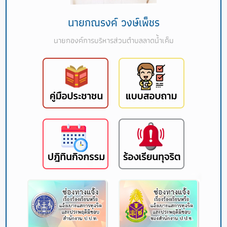
นายกณรงค์ วงษ์เพ็ชร
นายกองค์การบริหารส่วนตำบลลาดน้ำเค็ม