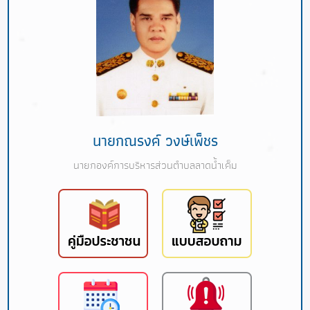
นายกณรงค์ วงษ์เพ็ชร
นายกองค์การบริหารส่วนตำบลลาดน้ำเค็ม