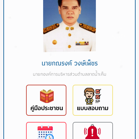
นายกณรงค์ วงษ์เพ็ชร
นายกองค์การบริหารส่วนตำบลลาดน้ำเค็ม