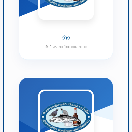
-ว่าง-
นักวิเคราะห์นโยบายเเละเเผน