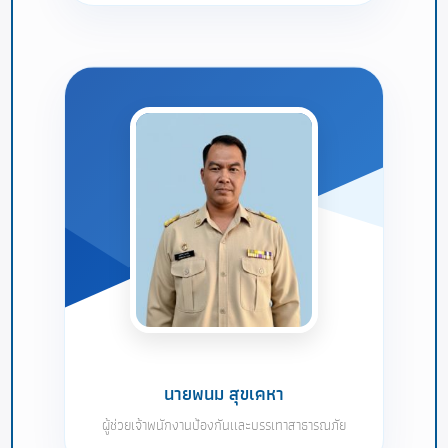
นายพนม สุขเคหา
ผู้ช่วยเจ้าพนักงานป้องกันเเละบรรเทาสาธารณภัย