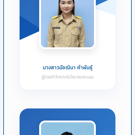
นางสาวมัชฌิมา คำพันธุ์
ผู้ช่วยนักวิเคราะห์นโยบายเเละเเผน