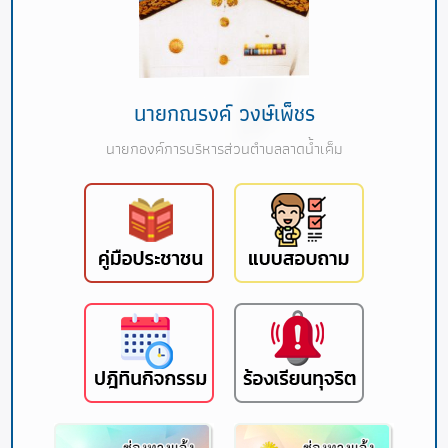
นายกณรงค์ วงษ์เพ็ชร
นายกองค์การบริหารส่วนตำบลลาดน้ำเค็ม