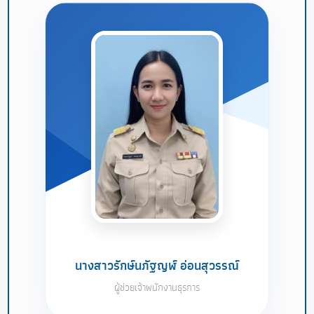
นางสาวรักษ์นภัฐญฬ์ อ่อนสุวรรณ์
ผู้ช่วยเจ้าพนักงานธุรการ