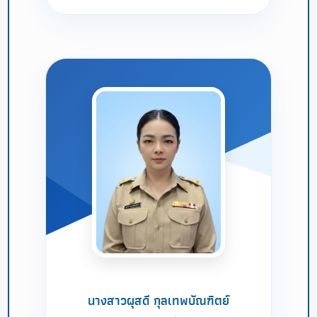
นางสาวผุสดี กุลเทพบัณฑิตย์