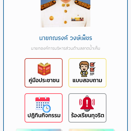
นายกณรงค์ วงษ์เพ็ชร
นายกองค์การบริหารส่วนตำบลลาดน้ำเค็ม