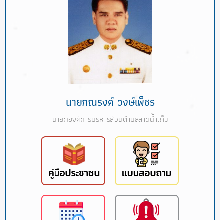
นายกณรงค์ วงษ์เพ็ชร
นายกองค์การบริหารส่วนตำบลลาดน้ำเค็ม