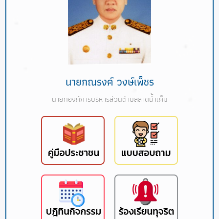
นายกณรงค์ วงษ์เพ็ชร
นายกองค์การบริหารส่วนตำบลลาดน้ำเค็ม