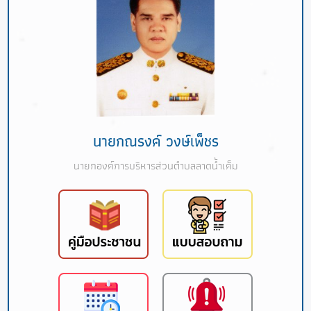
นายกณรงค์ วงษ์เพ็ชร
นายกองค์การบริหารส่วนตำบลลาดน้ำเค็ม