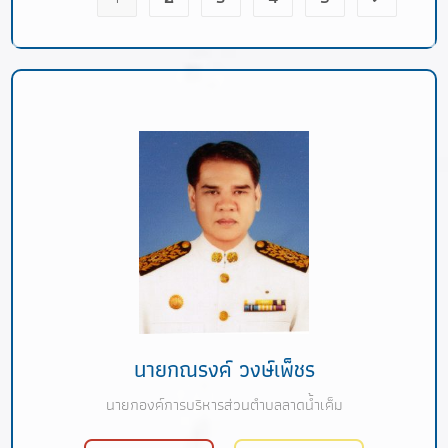
นายกณรงค์ วงษ์เพ็ชร
นายกองค์การบริหารส่วนตำบลลาดน้ำเค็ม