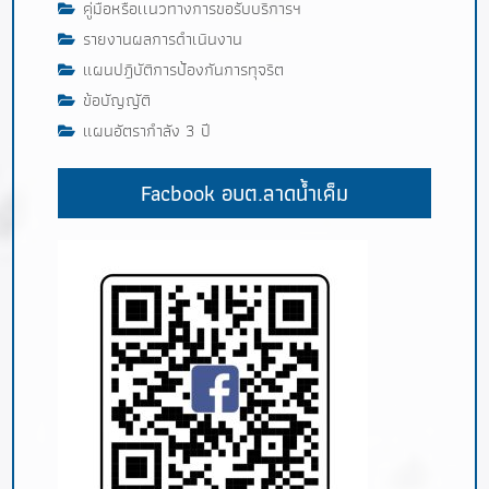
คู่มือหรือเเนวทางการขอรับบริการฯ
รายงานผลการดำเนินงาน
แผนปฎิบัติการป้องกันการทุจริต
ข้อบัญญัติ
แผนอัตรากำลัง 3 ปี
Facbook อบต.ลาดน้ำเค็ม