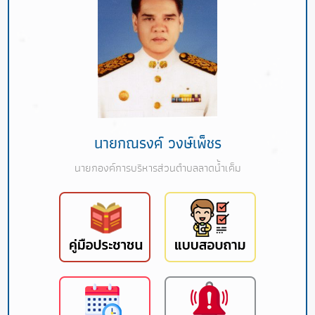
นายกณรงค์ วงษ์เพ็ชร
นายกองค์การบริหารส่วนตำบลลาดน้ำเค็ม