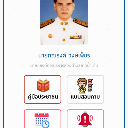
นายกณรงค์ วงษ์เพ็ชร
นายกองค์การบริหารส่วนตำบลลาดน้ำเค็ม