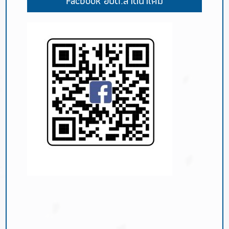
Facbook อบต.ลาดน้ำเค็ม