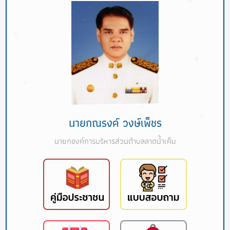
นายกณรงค์ วงษ์เพ็ชร
นายกองค์การบริหารส่วนตำบลลาดน้ำเค็ม