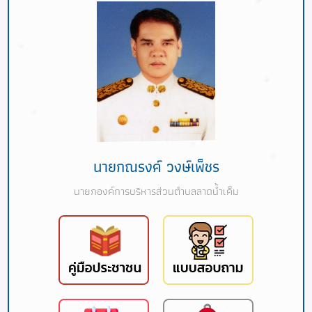
นายกณรงค์ วงษ์เพ็ชร
นายกองค์การบริหารส่วนตำบลลาดน้ำเค็ม