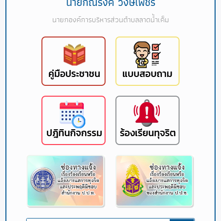
นายกณรงค์ วงษ์เพ็ชร
นายกองค์การบริหารส่วนตำบลลาดน้ำเค็ม