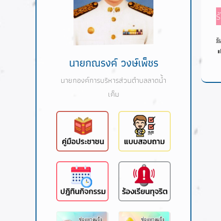
ร
รั
นายกณรงค์ วงษ์เพ็ชร
นายกองค์การบริหารส่วนตำบลลาดน้ำ
เค็ม