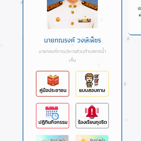
ป
นายกณรงค์ วงษ์เพ็ชร
นายกองค์การบริหารส่วนตำบลลาดน้ำ
เค็ม