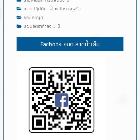
แผนปฎิบัติการป้องกันการทุจริต
ข้อบัญญัติ
แผนอัตรากำลัง 3 ปี
Facbook อบต.ลาดน้ำเค็ม