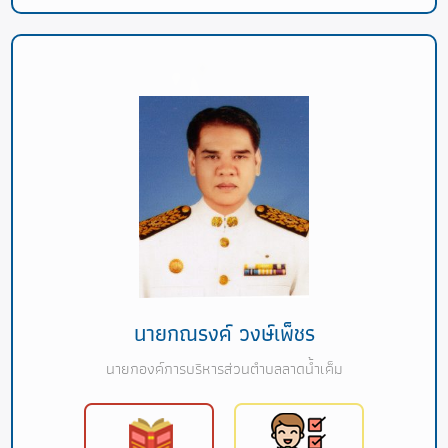
นายกณรงค์ วงษ์เพ็ชร
นายกองค์การบริหารส่วนตำบลลาดน้ำเค็ม