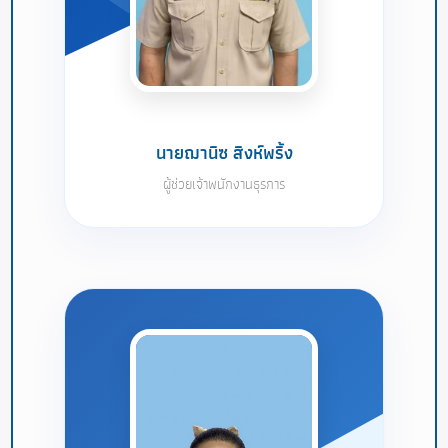
นายฌานิซ สิงห์พริ้ง
ผู้ช่วยเจ้าพนักงานธุรการ