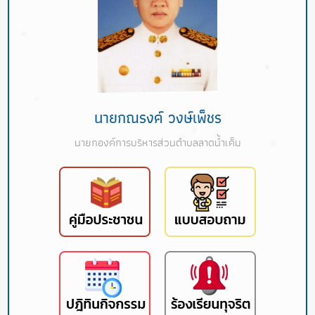
นายกณรงค์ วงษ์เพ็ชร
นายกองค์การบริหารส่วนตำบลลาดน้ำเค็ม